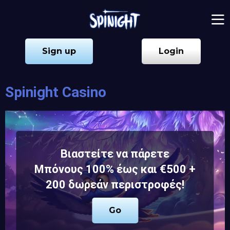
Sign up
Login
Spinight Casino
Βιαστείτε να πάρετε
Μπόνους 100% έως και €500 +
200 δωρεάν περιστροφές!
Go