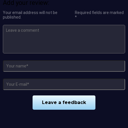
Add your review:
Your email address will not be
Required fields are marked
published.
*