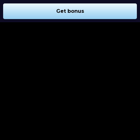
Get bonus
ABOUT US
PRIVACY POLICY
RESPONSIBLE GAMING
TERMS & CONDITIONS
BETTING RULES
CONTACTS
FAQS
GREECE